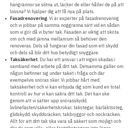
hängrännor se slitna ut, läcker de eller håller de på att
lossna? Vi hjälper dig att få nya på plats.
Fasadrenovering
. Vi är experter på fasadrenovering
och vi jobbar på samma noggranna sätt vid en sådan
som vi gör då vi byter tak. Fasaden är viktig att sköta
om och med jämna mellanrum så behöver den
renoveras. Dels så fungerar din fasad som ett skydd
och dels så blir ditt hus betydligt snyggare.
Taksäkerhet
. Du har ett ansvar i att ingen skadas i
samband med arbete på ditt tak. Detsamma gäller om
någon befinner sig under taket i fråga och där
exempelvis snöras sker. Vi jobbar hårt med
taksäkerhet och vi kan erbjuda dig som kund en total
kontroll av hur vi kan säkra ditt tak. Det kan ske
genom att vi sätter upp snörasskydd,
livlinefästen/säkerhetskrokar, takstegar, bärläktssteg,
glidskydd, skyddsräcken, takbryggor och nockräcken.
Allt för att ditt tak ska vara så säkert som möjligt och